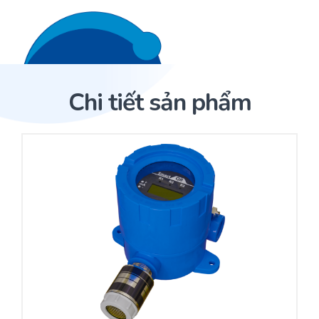
Liên hệ 24/7
Trang Chủ
Chi tiết sản phẩm
Giới thiệu
Trang Chủ
Sản phẩm
Cảm biến ACI
Dịch Vụ
Sản phẩm
Cảm biến ACI
Dự án
Nhà phân phối cảm biến
Bài viết
Nhà sản xuất thiết bị điều khiển
Hợp tác
Cung cấp giải pháp quản lý cho toà nhà (BMS)