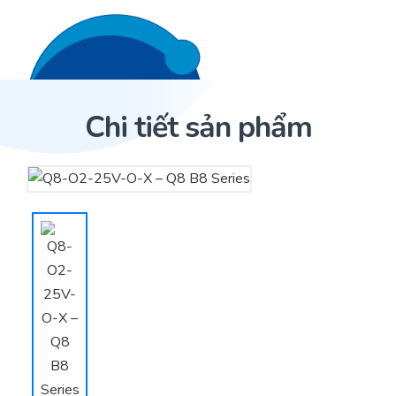
Liên hệ 24/7
Trang Chủ
Chi tiết sản phẩm
Giới thiệu
Trang Chủ
Sản phẩm
Dịch Vụ
Sản phẩm
Cảm biến ACI
Dự án
Nhà phân phối cảm biến
Bài viết
Nhà sản xuất thiết bị điều khiển
Hợp tác
Cung cấp giải pháp quản lý cho toà nhà (BMS)