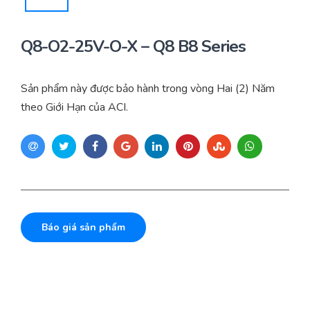
Yêu cầu báo giá
Bảo trì – Bảo dưỡng hệ thống
Q8-O2-25V-O-X – Q8 B8 Series
Tư vấn – Thiết kế – Cung cấp thiết bị HVAC
Tư vấn thiết kế, thi công tủ điều khiển
Sản phẩm này được bảo hành trong vòng Hai (2) Năm
theo Giới Hạn của ACI.
Thi công – Lắp đặt hệ thống HVAC
Báo giá sản phẩm