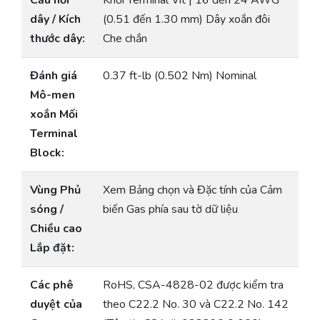
Cầu nối
Khối Terminal Vít | 16 đến 24 AWG
dây / Kích
(0.51 đến 1.30 mm) Dây xoắn đôi
thước dây:
Che chắn
Đánh giá
0.37 ft-lb (0.502 Nm) Nominal
Mô-men
xoắn Mối
Terminal
Block:
Vùng Phủ
Xem Bảng chọn và Đặc tính của Cảm
sóng /
biến Gas phía sau tờ dữ liệu
Chiều cao
Lắp đặt:
Các phê
RoHS, CSA-4828-02 được kiểm tra
duyệt của
theo C22.2 No. 30 và C22.2 No. 142