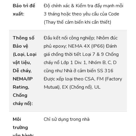
Bảo trì đề
Độ chính xác & Kiểm tra đẩy mạnh mỗi
xuất:
3 tháng hoặc theo yêu cầu của Code
(Thay thế cảm biến khi cần thiết)
Thông số
Đầu kết nối công nghiệp; Nhôm đúc
Bảo vệ
phủ epoxy; NEMA 4X (IP66) Đánh
(Loại, Loại
giá chống thời tiết Loại 7 & 9 Chống
vật liệu,
cháy nổ Lớp 1 Div. 1, Nhóm B, C, D
Dễ cháy,
cũng như Nhà ở cảm biến SS 316
NEMA/IP
Được xếp loại theo CSA, FM (Factory
Rating,
Mutual), EX (Chống nổ), UL
Chống
cháy nổ):
Môi
Chỉ sử dụng trong nhà
trường
vận hành: