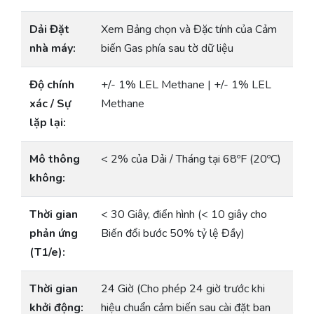
Dải Đặt
Xem Bảng chọn và Đặc tính của Cảm
nhà máy:
biến Gas phía sau tờ dữ liệu
Độ chính
+/- 1% LEL Methane | +/- 1% LEL
xác / Sự
Methane
lặp lại:
Mô thông
< 2% của Dải / Tháng tại 68ºF (20ºC)
không:
Thời gian
< 30 Giây, điển hình (< 10 giây cho
phản ứng
Biến đổi bước 50% tỷ lệ Đầy)
(T1/e):
Thời gian
24 Giờ (Cho phép 24 giờ trước khi
khởi động:
hiệu chuẩn cảm biến sau cài đặt ban