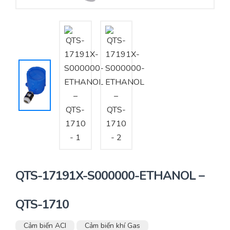
Yêu cầu báo giá
Bảo trì – Bảo dưỡng hệ thống
Tư vấn – Thiết kế – Cung cấp thiết bị HVAC
Tư vấn thiết kế, thi công tủ điều khiển
Thi công – Lắp đặt hệ thống HVAC
QTS-17191X-S000000-ETHANOL –
QTS-1710
Cảm biến ACI
Cảm biến khí Gas