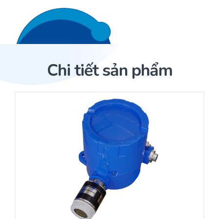
Liên hệ 24/7
Trang Chủ
Chi tiết sản phẩm
Giới thiệu
Trang Chủ
Sản phẩm
Cảm biến ACI
Dịch Vụ
Sản phẩm
Cảm biến ACI
Dự án
Nhà phân phối cảm biến
Bài viết
Nhà sản xuất thiết bị điều khiển
Hợp tác
Cung cấp giải pháp quản lý cho toà nhà (BMS)