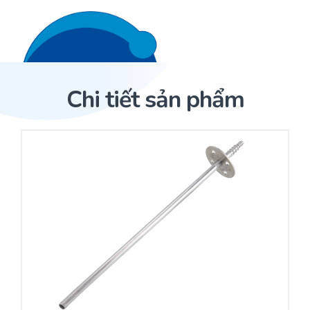
Liên hệ 24/7
Trang Chủ
Chi tiết sản phẩm
Giới thiệu
Trang Chủ
Sản phẩm
Cảm biến ACI
Dịch Vụ
Sản phẩm
Cảm biến ACI
Dự án
Nhà phân phối cảm biến
Bài viết
Nhà sản xuất thiết bị điều khiển
Hợp tác
Cung cấp giải pháp quản lý cho toà nhà (BMS)