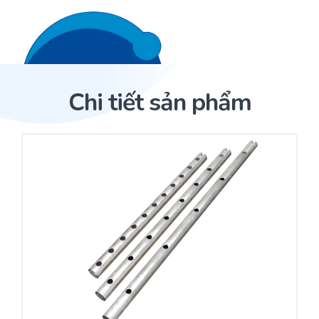
Liên hệ 24/7
Trang Chủ
Chi tiết sản phẩm
Giới thiệu
Trang Chủ
Sản phẩm
Cảm biến ACI
Dịch Vụ
Sản phẩm
Cảm biến ACI
Dự án
Nhà phân phối cảm biến
Bài viết
Nhà sản xuất thiết bị điều khiển
Hợp tác
Cung cấp giải pháp quản lý cho toà nhà (BMS)