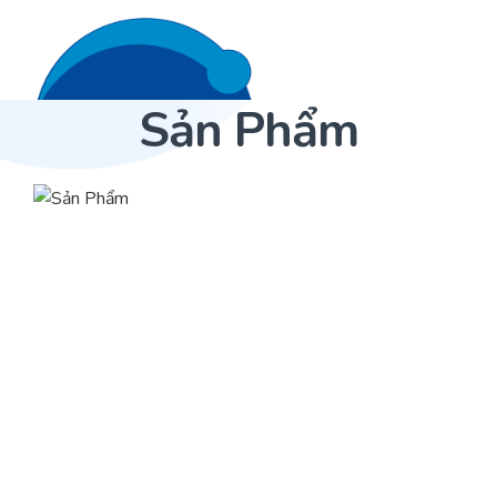
Sản Phẩm
Liên hệ 24/7
Trang Chủ
Giới thiệu
Dịch Vụ
Sản phẩm
Cảm biến ACI
Dự án
Nhà phân phối cảm biến
Bài viết
Nhà sản xuất thiết bị điều khiển
Hợp tác
Cung cấp giải pháp quản lý cho toà nhà (BMS)