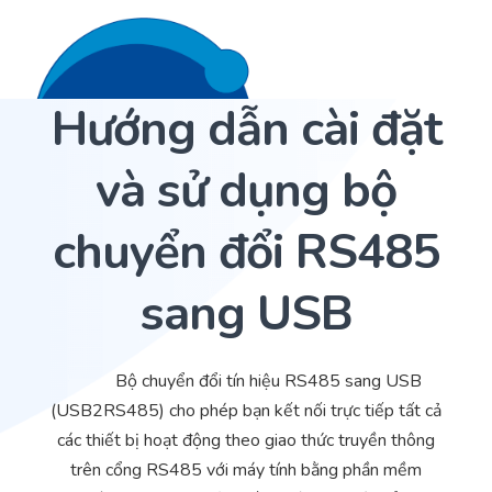
Hướng dẫn cài đặt
Liên hệ 24/7
Trang Chủ
và sử dụng bộ
Giới thiệu
chuyển đổi RS485
Dịch Vụ
sang USB
Sản phẩm
Cảm biến ACI
Dự án
Nhà phân phối cảm biến
Bộ chuyển đổi tín hiệu RS485 sang USB
Bài viết
Nhà sản xuất thiết bị điều khiển
(USB2RS485) cho phép bạn kết nối trực tiếp tất cả
các thiết bị hoạt động theo giao thức truyền thông
Hợp tác
Cung cấp giải pháp quản lý cho toà nhà (BMS)
trên cổng RS485 với máy tính bằng phần mềm