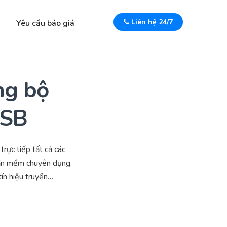
Liên hệ 24/7
Yêu cầu báo giá
ng bộ
USB
c tiếp tất cả các
phần mềm chuyên dụng.
ín hiệu truyền…