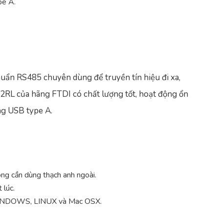
pe A.
uẩn RS485 chuyên dùng để truyền tín hiệu đi xa,
RL của hãng FTDI có chất lượng tốt, hoạt động ổn
ổng USB type A.
g cần dùng thạch anh ngoài.
 lúc.
h WINDOWS, LINUX và Mac OSX.