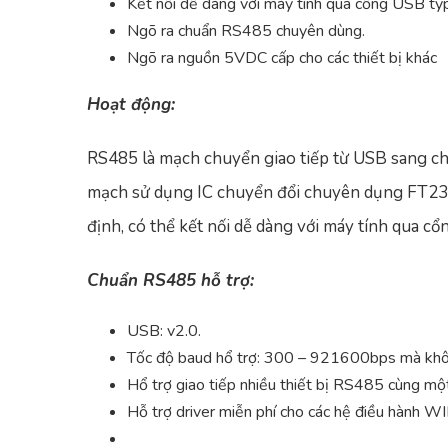
Kết nối dễ dàng với máy tính qua cổng USB ty
Ngõ ra chuẩn RS485 chuyên dùng.
Ngõ ra nguồn 5VDC cấp cho các thiết bị khác
Hoạt động:
RS485 là mạch chuyển giao tiếp từ USB sang ch
mạch sử dụng IC chuyển đổi chuyên dụng FT232
định, có thể kết nối dễ dàng với máy tính qua c
Chuẩn RS485 hỗ trợ:
USB: v2.0.
Tốc độ baud hổ trợ: 300 – 921600bps mà khôn
Hổ trợ giao tiếp nhiều thiết bị RS485 cùng một
Hỗ trợ driver miễn phí cho các hệ điều hàn