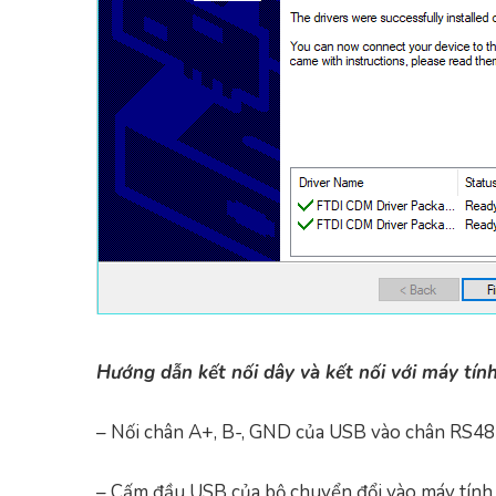
Hướng dẫn kết nối dây và kết nối với máy tín
– Nối chân A+, B-, GND của USB vào chân RS485 
– Cấm đầu USB của bộ chuyển đổi vào máy tính, 