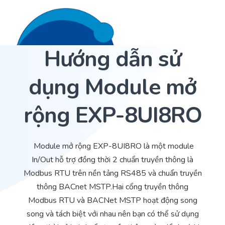
Hướng dẫn sử
Liên hệ 24/7
Trang Chủ
dụng Module mở
Giới thiệu
rộng EXP-8UI8RO
Dịch Vụ
Sản phẩm
Cảm biến ACI
Module mở rộng EXP-8UI8RO là một module
In/Out hỗ trợ đồng thời 2 chuẩn truyền thông là
Dự án
Nhà phân phối cảm biến
Modbus RTU trên nền tảng RS485 và chuẩn truyền
Bài viết
Nhà sản xuất thiết bị điều khiển
thông BACnet MSTP.Hai cổng truyền thông
Modbus RTU và BACNet MSTP hoạt động song
Hợp tác
Cung cấp giải pháp quản lý cho toà nhà (BMS)
song và tách biệt với nhau nên bạn có thể sử dụng