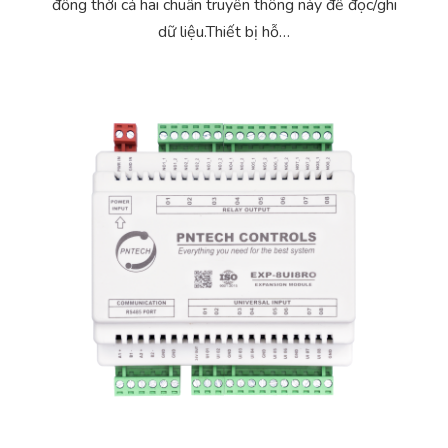
đồng thời cả hai chuẩn truyền thông này để đọc/ghi
Yêu cầu báo giá
Bảo trì – Bảo dưỡng hệ thống
dữ liệu.Thiết bị hỗ…
Tư vấn – Thiết kế – Cung cấp thiết bị HVAC
Tư vấn thiết kế, thi công tủ điều khiển
Thi công – Lắp đặt hệ thống HVAC