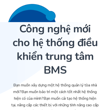
Công nghệ mới
Liên hệ 24/7
Trang Chủ
cho hệ thống điều
Giới thiệu
khiển trung tâm
Dịch Vụ
BMS
Sản phẩm
Cảm biến ACI
Dự án
Nhà phân phối cảm biến
Bạn muốn xây dựng một hệ thống quản lý tòa nhà
Bài viết
Nhà sản xuất thiết bị điều khiển
mới?Bạn muốn bảo trì một cách tốt nhất hệ thống
hiện có của mình?Bạn muốn cải tạo hệ thống hiện
Hợp tác
Cung cấp giải pháp quản lý cho toà nhà (BMS)
tại, nâng cấp các thiết bị với những tính năng cao cấp