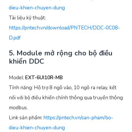
dieu-khien-chuyen-dung
Tài liệu kỹ thuật:
https://pntech.vn/download/PNTECH/DDC-0C08-
D.pdf
5. Module mở rộng cho bộ điều
khiển DDC
Model:
EXT-6UI10R-MB
Tính năng: Hỗ trợ 8 ngõ vào, 10 ngõ ra relay, kết
nối với bộ điều khiển chính thông qua truyền thông
modbus.
Link sản phẩm:
https://pntech.vn/san-pham/bo-
dieu-khien-chuyen-dung