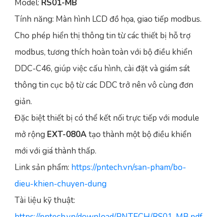
Model:
RS01-MB
Tính năng: Màn hình LCD đồ họa, giao tiếp modbus.
Cho phép hiển thị thông tin từ các thiết bị hỗ trợ
modbus, tương thích hoàn toàn với bộ điều khiển
DDC-C46, giúp việc cấu hình, cài đặt và giám sát
thông tin cục bộ từ các DDC trở nên vô cùng đơn
giản.
Đặc biệt thiết bị có thể kết nối trực tiếp với module
mở rộng
EXT-080A
tạo thành một bộ điều khiển
mới với giá thành thấp.
Link sản phẩm:
https://pntech.vn/san-pham/bo-
dieu-khien-chuyen-dung
Tài liệu kỹ thuật:
https://pntech.vn/download/PNTECH/RS01-MB.pdf