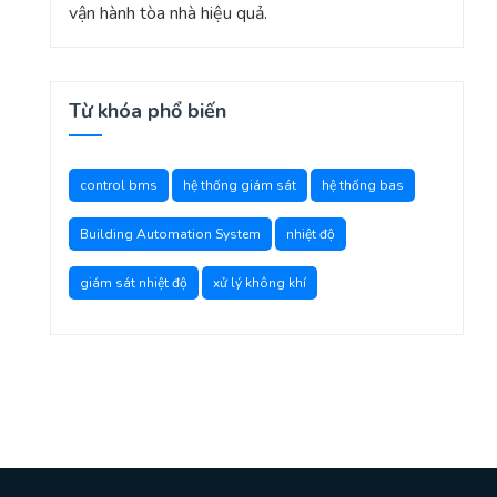
vận hành tòa nhà hiệu quả.
Từ khóa phổ biến
control bms
hệ thống giám sát
hệ thống bas
Building Automation System
nhiệt độ
giám sát nhiệt độ
xử lý không khí