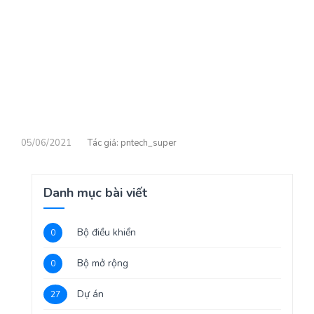
05/06/2021
pntech_super
Danh mục bài viết
Bộ điều khiển
0
Bộ mở rộng
0
Dự án
27