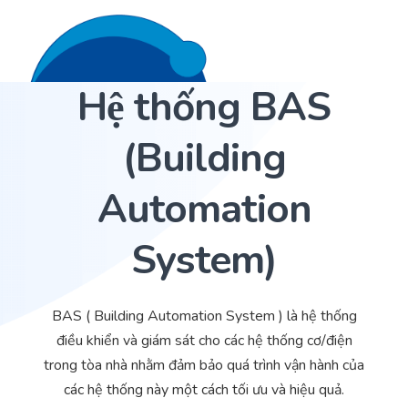
Hệ thống BAS
Liên hệ 24/7
Trang Chủ
(Building
Giới thiệu
Automation
Dịch Vụ
System)
Sản phẩm
Cảm biến ACI
Dự án
Nhà phân phối cảm biến
BAS ( Building Automation System ) là hệ thống
Bài viết
Nhà sản xuất thiết bị điều khiển
điều khiển và giám sát cho các hệ thống cơ/điện
trong tòa nhà nhằm đảm bảo quá trình vận hành của
Hợp tác
Cung cấp giải pháp quản lý cho toà nhà (BMS)
các hệ thống này một cách tối ưu và hiệu quả.