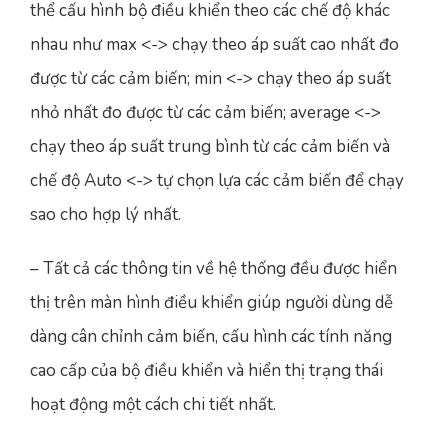
thể cấu hình bộ điều khiển theo các chế độ khác
nhau như max <-> chạy theo áp suất cao nhất đo
được từ các cảm biến; min <-> chạy theo áp suất
nhỏ nhất đo được từ các cảm biến; average <->
chạy theo áp suất trung bình từ các cảm biến và
chế độ Auto <-> tự chọn lựa các cảm biến để chạy
sao cho hợp lý nhất.
– Tất cả các thông tin về hệ thống đều được hiển
thị trên màn hình điều khiển giúp người dùng dễ
dàng cân chỉnh cảm biến, cấu hình các tính năng
cao cấp của bộ điều khiển và hiển thị trạng thái
hoạt động một cách chi tiết nhất.