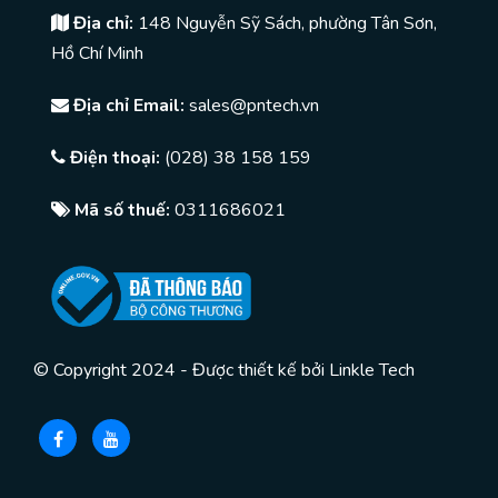
Địa chỉ:
148 Nguyễn Sỹ Sách, phường Tân Sơn,
Hồ Chí Minh
Địa chỉ Email:
sales@pntech.vn
Điện thoại:
(028) 38 158 159
Mã số thuế:
0311686021
© Copyright 2024 - Được thiết kế bởi
Linkle Tech