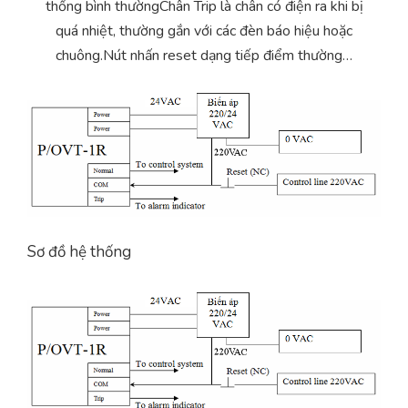
thống bình thườngChân Trip là chân có điện ra khi bị
Yêu cầu báo giá
Bảo trì – Bảo dưỡng hệ thống
quá nhiệt, thường gắn với các đèn báo hiệu hoặc
chuông.Nút nhấn reset dạng tiếp điểm thường…
Tư vấn – Thiết kế – Cung cấp thiết bị HVAC
Tư vấn thiết kế, thi công tủ điều khiển
Thi công – Lắp đặt hệ thống HVAC
Sơ đồ hệ thống