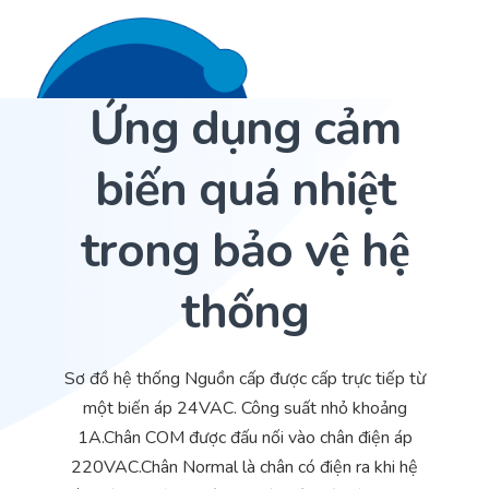
Ứng dụng cảm
Liên hệ 24/7
Trang Chủ
biến quá nhiệt
Giới thiệu
trong bảo vệ hệ
Dịch Vụ
thống
Sản phẩm
Cảm biến ACI
Dự án
Nhà phân phối cảm biến
Sơ đồ hệ thống Nguồn cấp được cấp trực tiếp từ
Bài viết
Nhà sản xuất thiết bị điều khiển
một biến áp 24VAC. Công suất nhỏ khoảng
1A.Chân COM được đấu nối vào chân điện áp
Hợp tác
Cung cấp giải pháp quản lý cho toà nhà (BMS)
220VAC.Chân Normal là chân có điện ra khi hệ