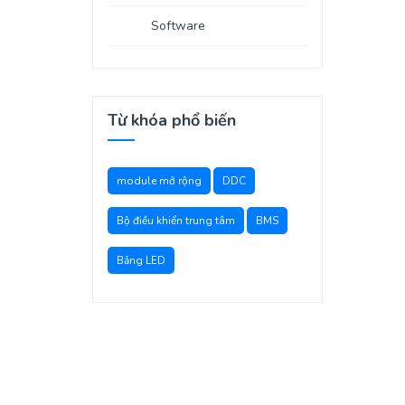
Software
Từ khóa phổ biến
module mở rộng
DDC
Bộ điều khiển trung tâm
BMS
Bảng LED