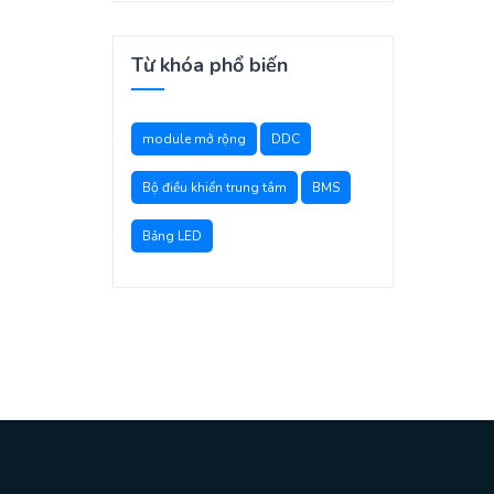
Từ khóa phổ biến
module mở rộng
DDC
Bộ điều khiển trung tâm
BMS
Bảng LED