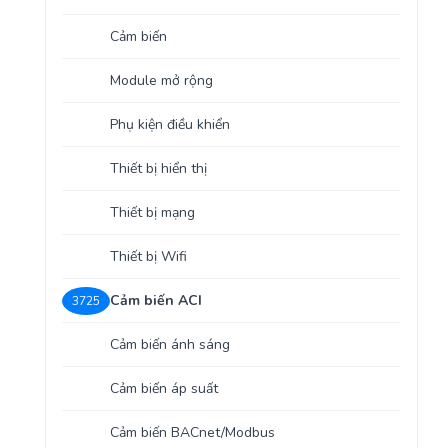
Yêu cầu báo giá
Bảo trì – Bảo dưỡng hệ thống
Cảm biến
Tư vấn – Thiết kế – Cung cấp thiết bị HVAC
Module mở rộng
Tư vấn thiết kế, thi công tủ điều khiển
Phụ kiện điều khiển
Thi công – Lắp đặt hệ thống HVAC
Thiết bị hiển thị
Thiết bị mạng
Thiết bị Wifi
Cảm biến ACI
3725
Cảm biến ánh sáng
Cảm biến áp suất
Cảm biến BACnet/Modbus