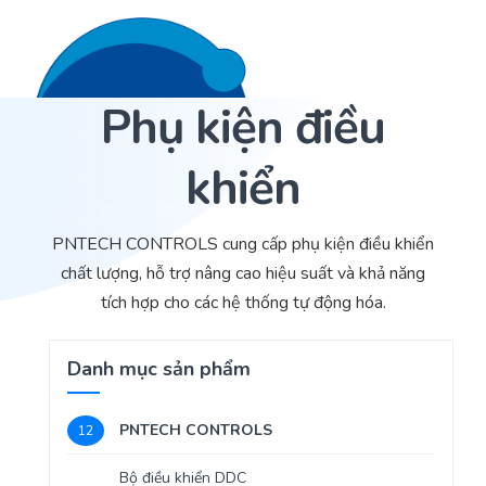
Phụ kiện điều
Liên hệ 24/7
Trang Chủ
khiển
Giới thiệu
Dịch Vụ
PNTECH CONTROLS cung cấp phụ kiện điều khiển
chất lượng, hỗ trợ nâng cao hiệu suất và khả năng
Sản phẩm
Cảm biến ACI
tích hợp cho các hệ thống tự động hóa.
Dự án
Nhà phân phối cảm biến
Danh mục sản phẩm
Bài viết
Nhà sản xuất thiết bị điều khiển
PNTECH CONTROLS
12
Hợp tác
Cung cấp giải pháp quản lý cho toà nhà (BMS)
Bộ điều khiển DDC