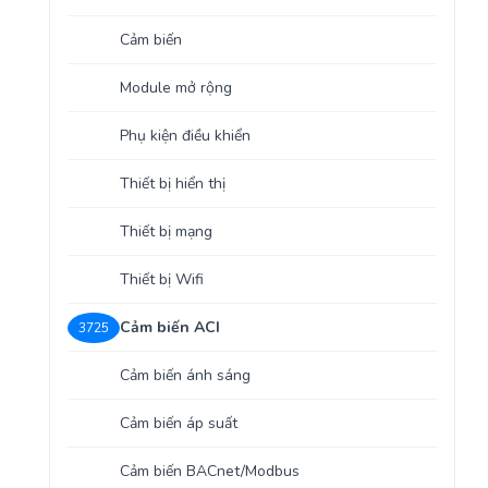
Yêu cầu báo giá
Bảo trì – Bảo dưỡng hệ thống
Cảm biến
Tư vấn – Thiết kế – Cung cấp thiết bị HVAC
Module mở rộng
Tư vấn thiết kế, thi công tủ điều khiển
Phụ kiện điều khiển
Thi công – Lắp đặt hệ thống HVAC
Thiết bị hiển thị
Thiết bị mạng
Thiết bị Wifi
Cảm biến ACI
3725
Cảm biến ánh sáng
Cảm biến áp suất
Cảm biến BACnet/Modbus