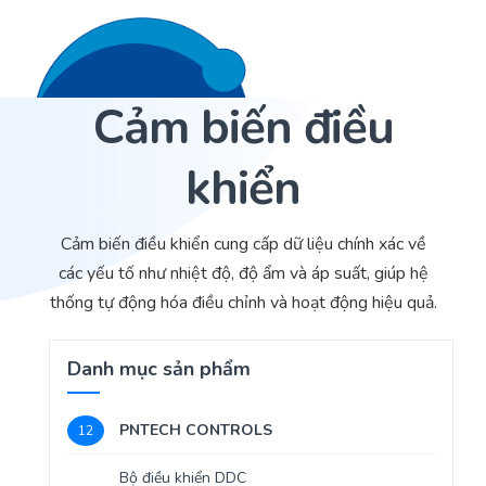
Cảm biến điều
Liên hệ 24/7
Trang Chủ
khiển
Giới thiệu
Dịch Vụ
Cảm biến điều khiển cung cấp dữ liệu chính xác về
các yếu tố như nhiệt độ, độ ẩm và áp suất, giúp hệ
Sản phẩm
Cảm biến ACI
thống tự động hóa điều chỉnh và hoạt động hiệu quả.
Dự án
Nhà phân phối cảm biến
Danh mục sản phẩm
Bài viết
Nhà sản xuất thiết bị điều khiển
PNTECH CONTROLS
12
Hợp tác
Cung cấp giải pháp quản lý cho toà nhà (BMS)
Bộ điều khiển DDC