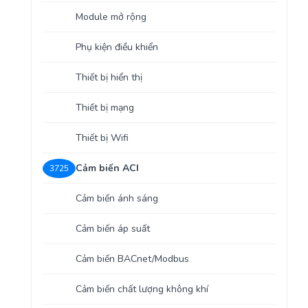
Yêu cầu báo giá
Bảo trì – Bảo dưỡng hệ thống
Module mở rộng
Tư vấn – Thiết kế – Cung cấp thiết bị HVAC
Phụ kiện điều khiển
Tư vấn thiết kế, thi công tủ điều khiển
Thiết bị hiển thị
Thiết bị mạng
Thi công – Lắp đặt hệ thống HVAC
Thiết bị Wifi
Cảm biến ACI
3725
Cảm biến ánh sáng
Cảm biến áp suất
Cảm biến BACnet/Modbus
Cảm biến chất lượng không khí