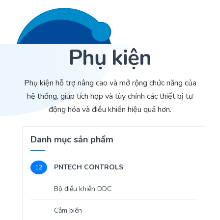
Phụ kiện
Liên hệ 24/7
Trang Chủ
Phụ kiện hỗ trợ nâng cao và mở rộng chức năng của
Giới thiệu
hệ thống, giúp tích hợp và tùy chỉnh các thiết bị tự
động hóa và điều khiển hiệu quả hơn.
Dịch Vụ
Sản phẩm
Cảm biến ACI
Danh mục sản phẩm
Dự án
Nhà phân phối cảm biến
PNTECH CONTROLS
12
Bài viết
Nhà sản xuất thiết bị điều khiển
Bộ điều khiển DDC
Hợp tác
Cung cấp giải pháp quản lý cho toà nhà (BMS)
Cảm biến