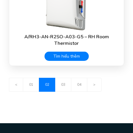
A/RH3-AN-R2SO-A03-G5 – RH Room
Thermistor
Tìm hiểu thêm
<
01
02
03
04
>