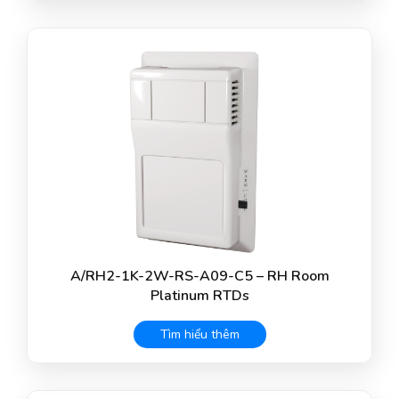
A/RH2-1K-2W-RS-A09-C5 – RH Room
Platinum RTDs
Tìm hiểu thêm