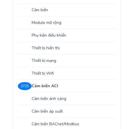
Yêu cầu báo giá
Bảo trì – Bảo dưỡng hệ thống
Cảm biến
Tư vấn – Thiết kế – Cung cấp thiết bị HVAC
Module mở rộng
Tư vấn thiết kế, thi công tủ điều khiển
Phụ kiện điều khiển
Thi công – Lắp đặt hệ thống HVAC
Thiết bị hiển thị
Thiết bị mạng
Thiết bị Wifi
Cảm biến ACI
3725
Cảm biến ánh sáng
Cảm biến áp suất
Cảm biến BACnet/Modbus