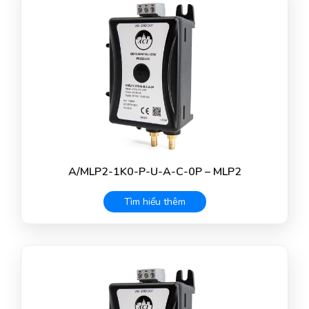
A/MLP2-1K0-P-U-A-C-0P – MLP2
Tìm hiểu thêm