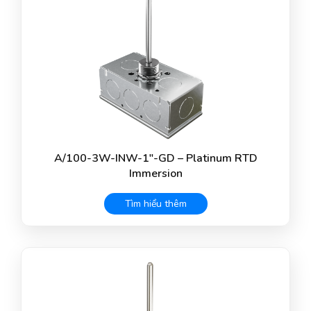
A/100-3W-INW-1″-GD – Platinum RTD
Immersion
Tìm hiểu thêm