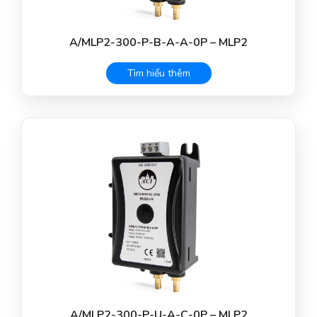
A/MLP2-300-P-B-A-A-0P – MLP2
Tìm hiểu thêm
A/MLP2-300-P-U-A-C-0P – MLP2