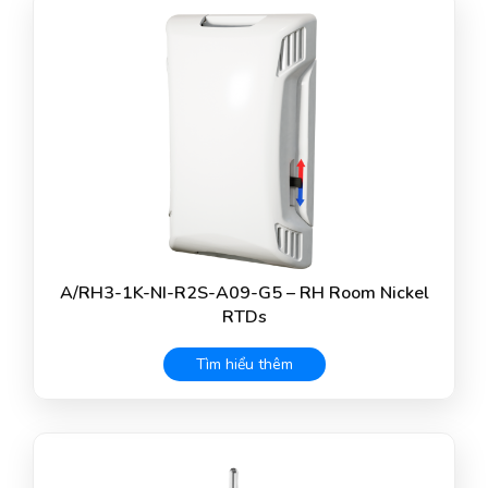
A/RH3-1K-NI-R2S-A09-G5 – RH Room Nickel
RTDs
Tìm hiểu thêm