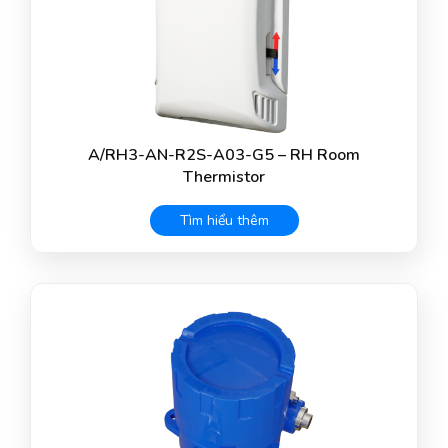
A/RH3-AN-R2S-A03-G5 – RH Room
Thermistor
Tìm hiểu thêm